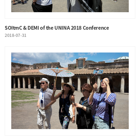
SOItmC & DEMI of the UNINA 2018 Conference
2018-07-31