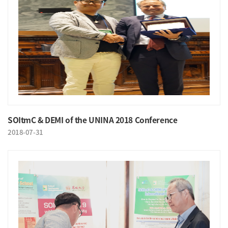
SOItmC & DEMI of the UNINA 2018 Conference
2018-07-31