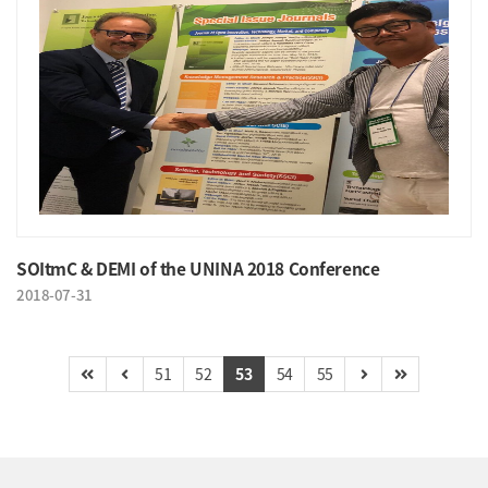
SOItmC & DEMI of the UNINA 2018 Conference
2018-07-31
51
52
53
54
55