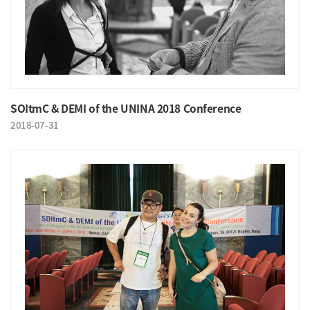
SOItmC & DEMI of the UNINA 2018 Conference
2018-07-31