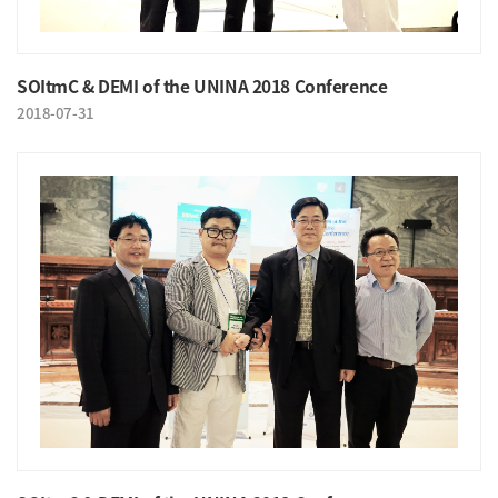
SOItmC & DEMI of the UNINA 2018 Conference
2018-07-31