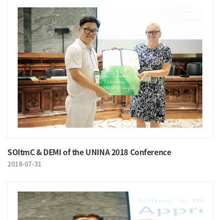
SOItmC & DEMI of the UNINA 2018 Conference
2018-07-31