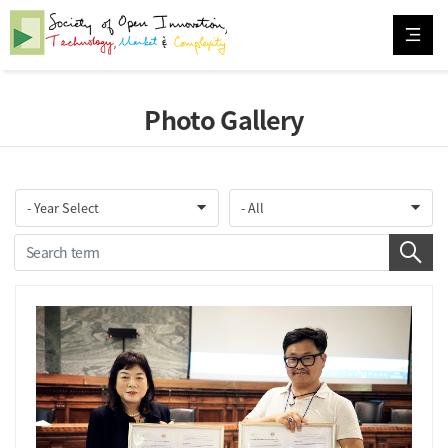
Photo Gallery