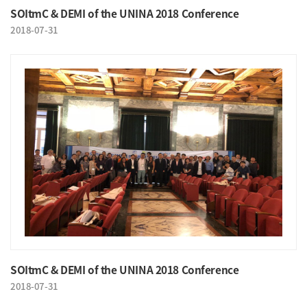
SOItmC & DEMI of the UNINA 2018 Conference
2018-07-31
SOItmC & DEMI of the UNINA 2018 Conference
2018-07-31