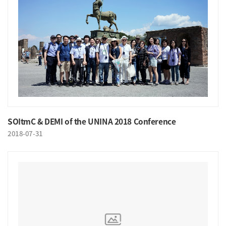
SOItmC & DEMI of the UNINA 2018 Conference
2018-07-31