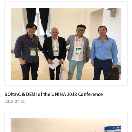
SOItmC & DEMI of the UNINA 2018 Conference
2018-07-31