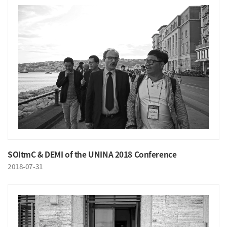
SOItmC & DEMI of the UNINA 2018 Conference
2018-07-31