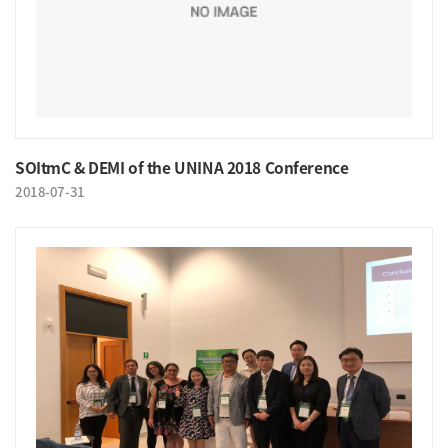
SOItmC & DEMI of the UNINA 2018 Conference
2018-07-31