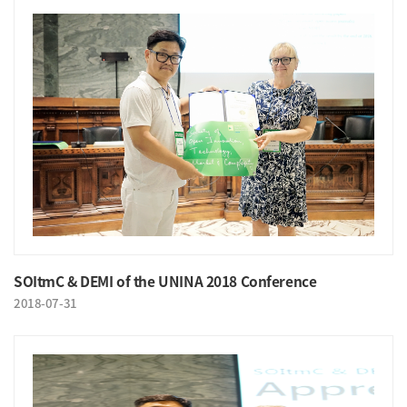
SOItmC & DEMI of the UNINA 2018 Conference
2018-07-31