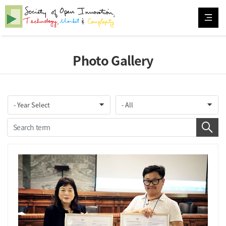
Photo Gallery