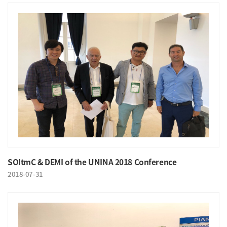
SOItmC & DEMI of the UNINA 2018 Conference
2018-07-31