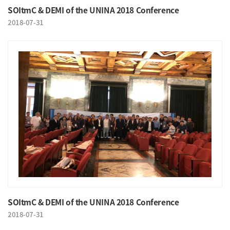
SOItmC & DEMI of the UNINA 2018 Conference
2018-07-31
SOItmC & DEMI of the UNINA 2018 Conference
2018-07-31