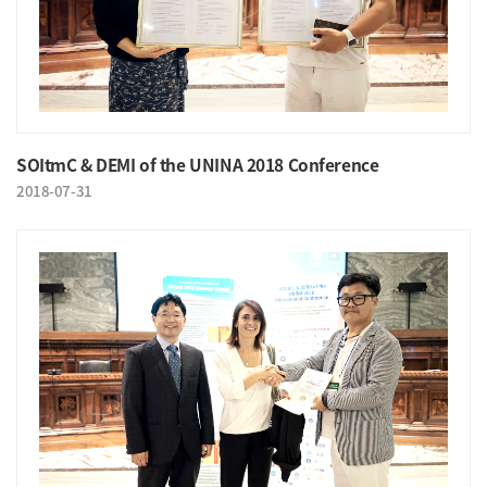
SOItmC & DEMI of the UNINA 2018 Conference
2018-07-31