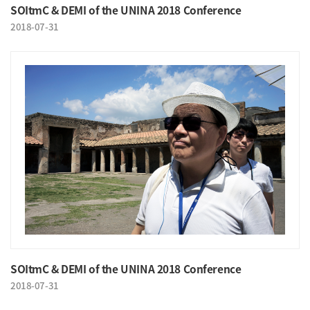
SOItmC & DEMI of the UNINA 2018 Conference
2018-07-31
SOItmC & DEMI of the UNINA 2018 Conference
2018-07-31