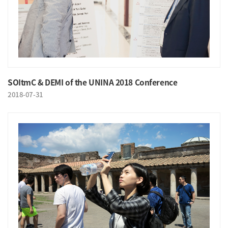
SOItmC & DEMI of the UNINA 2018 Conference
2018-07-31