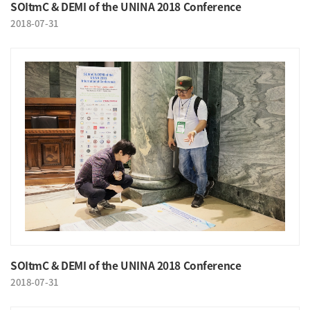
SOItmC & DEMI of the UNINA 2018 Conference
2018-07-31
SOItmC & DEMI of the UNINA 2018 Conference
2018-07-31