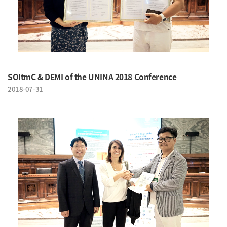
SOItmC & DEMI of the UNINA 2018 Conference
2018-07-31