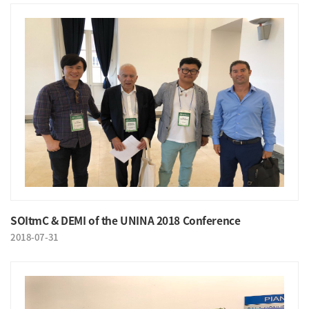
SOItmC & DEMI of the UNINA 2018 Conference
2018-07-31