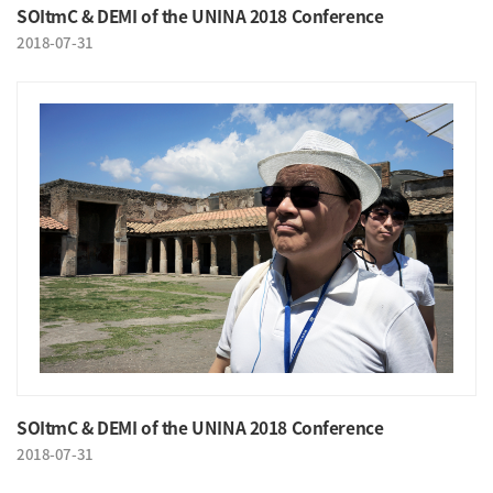
SOItmC & DEMI of the UNINA 2018 Conference
2018-07-31
SOItmC & DEMI of the UNINA 2018 Conference
2018-07-31