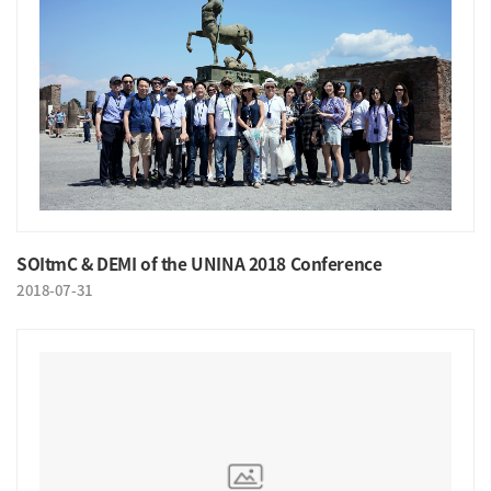
SOItmC & DEMI of the UNINA 2018 Conference
2018-07-31