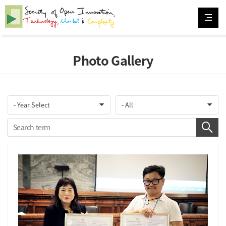
Photo Gallery