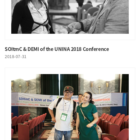
SOItmC & DEMI of the UNINA 2018 Conference
2018-07-31