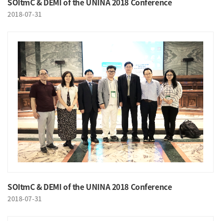
SOItmC & DEMI of the UNINA 2018 Conference
2018-07-31
SOItmC & DEMI of the UNINA 2018 Conference
2018-07-31