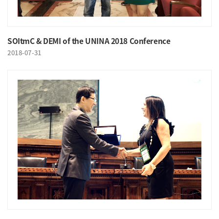
SOItmC & DEMI of the UNINA 2018 Conference
2018-07-31