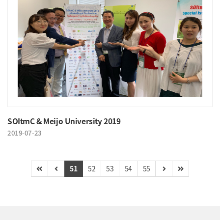
SOItmC & Meijo University 2019
2019-07-23
51
52
53
54
55