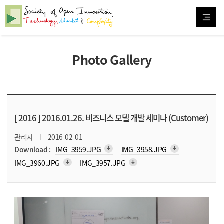
Photo Gallery
[ 2016 ]
2016.01.26. 비즈니스 모델 개발 세미나 (Customer)
관리자
2016-02-01
arrow_downward_alt
arrow_downward_alt
Download :
IMG_3959.JPG
IMG_3958.JPG
arrow_downward_alt
arrow_downward_alt
IMG_3960.JPG
IMG_3957.JPG