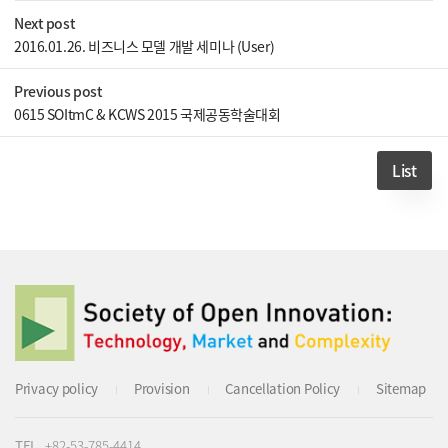
Next post
2016.01.26. 비즈니스 모델 개발 세미나 (User)
Previous post
0615 SOItmC & KCWS 2015 국제공동학술대회
List
Privacy policy
Provision
Cancellation Policy
Sitemap
TEL
+82-53-785-4414