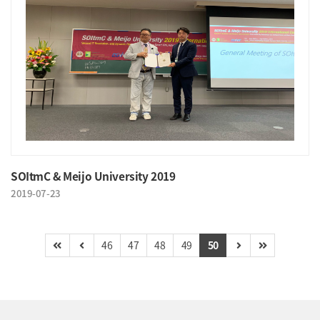
SOItmC & Meijo University 2019
2019-07-23
46
47
48
49
50