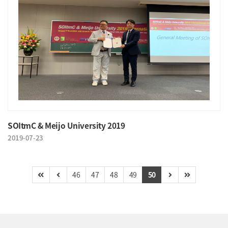
SOItmC & Meijo University 2019
2019-07-23
46
47
48
49
50