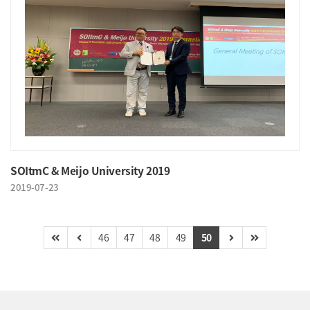
SOItmC & Meijo University 2019
2019-07-23
46
47
48
49
50