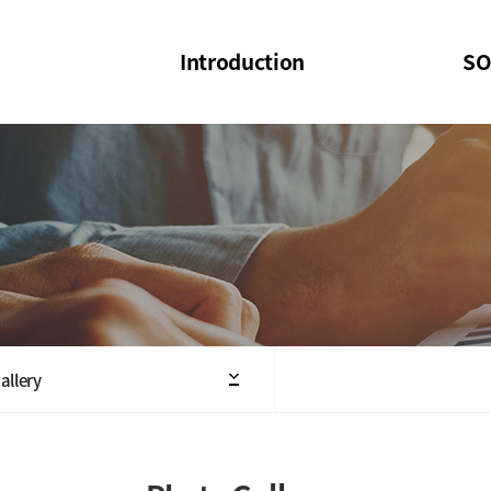
Introduction
SO
SOI
SOI Confer
Welcome Message
SOI 2023-20
Structure of the Society
SOI Seminar
President
Executive Board Members
Minutes of General & Board Meeting
allery
Articles of Association
SOI 10th Anniversary Logo(UI)(2025)