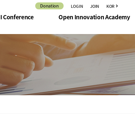
Donation
LOGIN
JOIN
KOR
navigate_next
I Conference
Open Innovation Academy
ence
Professors & Inviting
15 Conference
Annual Lecture
 & Academic Activities
Summer School
Special Lecture
Open Innovation Academy Logo