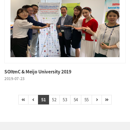
SOItmC & Meijo University 2019
2019-07-23
51
52
53
54
55