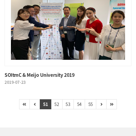
SOItmC & Meijo University 2019
2019-07-23
51
52
53
54
55