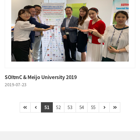
SOItmC & Meijo University 2019
2019-07-23
51
52
53
54
55