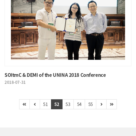
SOItmC & DEMI of the UNINA 2018 Conference
2018-07-31
51
52
53
54
55