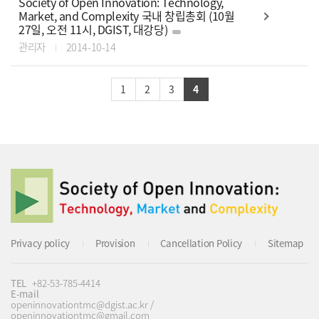
Society of Open Innovation: Technology,
Market, and Complexity 국내 창립총회 (10월
27일, 오전 11시, DGIST, 대강당)
관리자
2014-10-14
1
2
3
4
Privacy policy
Provision
Cancellation Policy
Sitemap
TEL
+82-53-785-4414
E-mail
openinnovationtmc@dgist.ac.kr /
openinnovationtmc@gmail.com